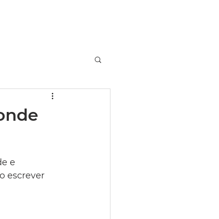
RETRATOS
VIDEOFLIX
 onde
e e 
o escrever 