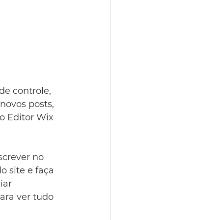
e controle, 
novos posts, 
o Editor Wix 
crever no 
o site e faça 
iar 
ara ver tudo 